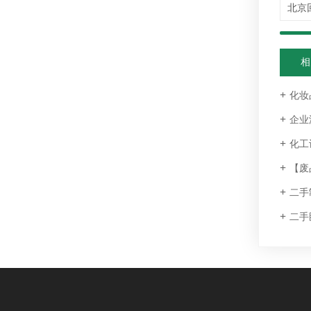
相
化妆
企业
化工
【废
二手
二手