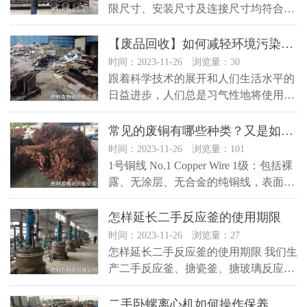
限尺寸、安装尺寸及连接尺寸均符合规
定程序批准的厂品图样。 （…
【废品回收】如何减轻环境污染的问题？
时间：2023-11-26 浏览量：30
跟着科学技术的展开和人们生活水平的
日益进步，人们总是习气性地将使用过
的瓶子、罐子、盒子等废旧物当成垃
圾…
常见的废铜有哪些种类？又是如何分类的？
时间：2023-11-26 浏览量：101
1号铜线 No.1 Copper Wire 1级：包括裸
露、无涂层、无合金的纯铜线，表面无
氧化，不含毛丝，铜线直径不小于1…
怎样延长二手反应釜的使用期限
时间：2023-11-26 浏览量：27
怎样延长二手反应釜的使用期限 我们生
产二手反应釜、搪瓷釜、搪玻璃反应釜
等工业设备，种类比较齐全，…
二手卧螺离心机如何操作保养