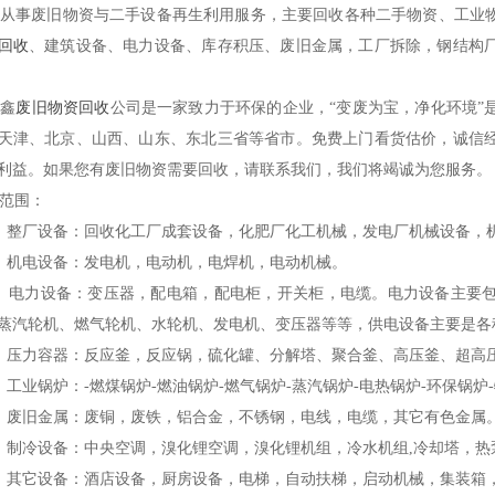
事废旧物资与二手设备再生利用服务，主要回收各种二手物资、工业
回收
、建筑设备、电力设备、库存积压、废旧金属，工厂拆除，钢结构
鑫
废旧物资回收
公司是一家致力于环保的企业，“变废为宝，净化环境”
天津、北京、山西、山东、东北三省等省市。免费上门看货估价，诚信
利益。如果您有废旧物资需要回收，请联系我们，我们将竭诚为您服务。
范围：
整厂设备：回收化工厂成套设备，化肥厂化工机械，发电厂机械设备，
机电设备：发电机，电动机，电焊机，电动机械。
电力设备：变压器，配电箱，配电柜，开关柜，电缆。电力设备主要包
蒸汽轮机、燃气轮机、水轮机、发电机、变压器等等，供电设备主要是各
压力容器：反应釜，反应锅，硫化罐、分解塔、聚合釜、高压釜、超高
工业锅炉：-燃煤锅炉-燃油锅炉-燃气锅炉-蒸汽锅炉-电热锅炉-环保锅炉
废旧金属：废铜，废铁，铝合金，不锈钢，电线，电缆，其它有色金属
制冷设备：中央空调，溴化锂空调，溴化锂机组，冷水机组,冷却塔，热
其它设备：酒店设备，厨房设备，电梯，自动扶梯，启动机械，集装箱