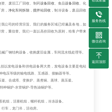
在线客服
物资、废旧工厂回收、制药
设备回收
、食品
设备回收
、化
厂房，
净化车间拆除
，
搅拌站回收
，制冷设备，废品回收
服务热线
是我公司的经营宗旨。我们的服务区域已经遍及各地，如
经营，重信誉。我们一直以高价回收为原则，给客户带来
微信咨询
机械厂钢结构设备，收购废旧金属，车间流水线处理等。
返回顶部
括以发电设备和供电设备两大类，发电设备主要是电站
种电压等级的输电线路、互感器、接触器等等。
压釜、合成塔、变换炉、蒸煮锅、蒸球、蒸压釜。
-特种锅炉-水管锅炉-导热油锅炉等。
。
泵机组，活塞机组，螺杆机组，冷冻设备。
，行车，龙门吊，活动房。