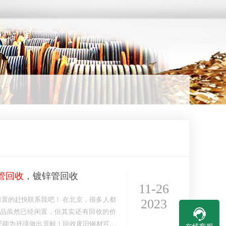
管回收
，镀锌管回收
11-26
我吧！ 在北京，很多人都
2023
品虽然已经闲置，但其实还有回收的价
还能为环境做出贡献！回收废旧钢材可以